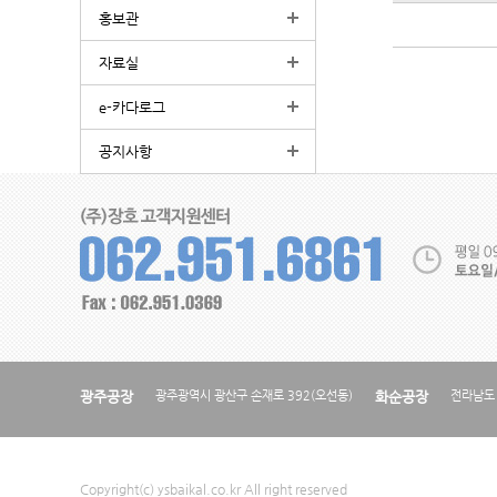
홍보관
자료실
e-카다로그
공지사항
광주공장
광주광역시 광산구 손재로 392(오선동)
화순공장
전라남도 
Copyright(c) ysbaikal.co.kr All right reserved