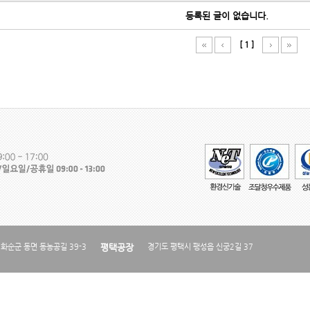
등록된 글이 없습니다.
[ 1 ]
화순군 동면 동농공길 39-3
평택공장
경기도 평택시 팽성읍 신궁2길 37